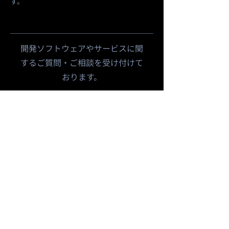
す。
​開発ソフトウェアやサービスに関
するご質問・ご相談を受け付けて
おります。
お問い合わせ
​株式会社ビーフォース
〒812-0011
福岡県福岡市博多区博多駅前1丁目23番2号