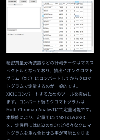
精密質量分析装置などの計測データはマスス
ペクトルとなっており、抽出イオンクロマト
グラム（XIC）にコンバートしてからクロマ
トグラムで定量するのが一般的です。
XICにコンバートするためのツールを提供し
ます。コンバート後のクロマトグラムは
Multi-ChromatoAnalysTにて定量可能です。
​本機能により、定量用にはMS1のみのXIC
を、定性用にはMS2のXICなど様々なクロマ
トグラムを重ね合わせる事が可能となりま